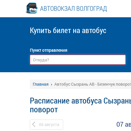
АВТОВОКЗАЛ ВОЛГОГРАД
Купить билет
на автобус
Пункт отправления
Главная
Автобус Сызрань АВ - Безенчук поворо
Расписание автобуса Сызрань
поворот
07 а
06
августа