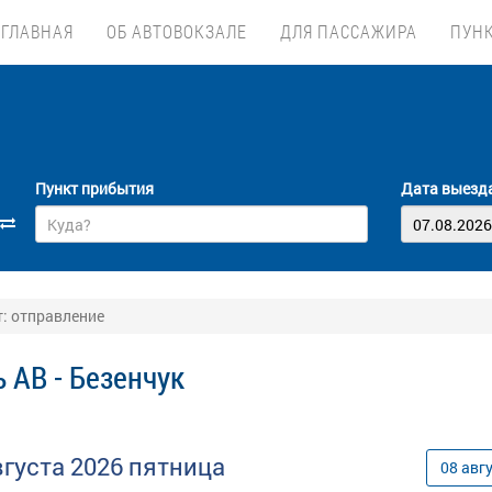
ГЛАВНАЯ
ОБ АВТОВОКЗАЛЕ
ДЛЯ ПАССАЖИРА
ПУН
Пункт прибытия
Дата выезд
т: отправление
 АВ - Безенчук
вгуста
2026
пятница
08
авг