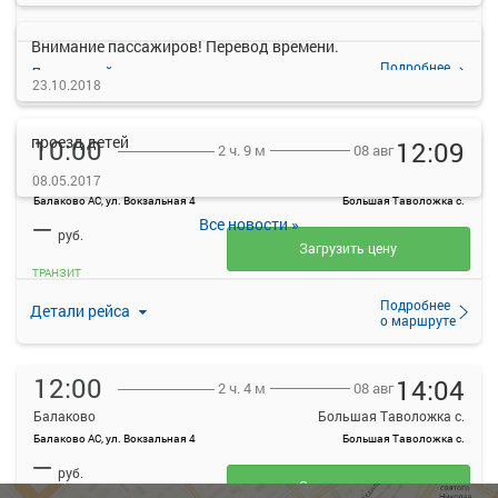
Внимание пассажиров! Перевод времени.
Подробнее
Детали рейса
о маршруте
23.10.2018
проезд детей
10:00
12:09
08 авг
2 ч. 9 м
Балаково
Большая Таволожка с.
08.05.2017
Балаково АС, ул. Вокзальная 4
Большая Таволожка с.
—
Все новости »
руб.
Загрузить цену
ТРАНЗИТ
Подробнее
Детали рейса
о маршруте
12:00
14:04
08 авг
2 ч. 4 м
Балаково
Большая Таволожка с.
Балаково АС, ул. Вокзальная 4
Большая Таволожка с.
—
руб.
Загрузить цену