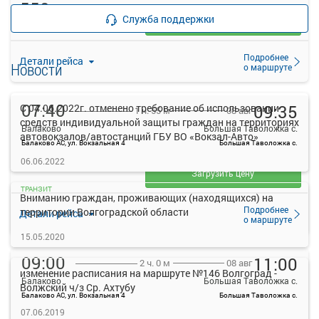
550
руб.
Служба поддержки
Выбрать
16 свободных мест
Подробнее
Детали рейса
Новости
о маршруте
07:40
09:35
С 04.06.2022г. отменено требование об использовании
08 авг
1 ч. 55 м
средств индивидуальной защиты граждан на территориях
Балаково
Большая Таволожка с.
автовокзалов/автостанций ГБУ ВО «Вокзал-Авто»
Балаково АС, ул. Вокзальная 4
Большая Таволожка с.
—
06.06.2022
руб.
Загрузить цену
ТРАНЗИТ
Вниманию граждан, проживающих (находящихся) на
Подробнее
территории Волгоградской области
Детали рейса
о маршруте
15.05.2020
09:00
11:00
08 авг
2 ч. 0 м
изменение расписания на маршруте №146 Волгоград -
Балаково
Большая Таволожка с.
Волжский ч/з Ср. Ахтубу
Балаково АС, ул. Вокзальная 4
Большая Таволожка с.
—
07.06.2019
руб.
Рейс отменен