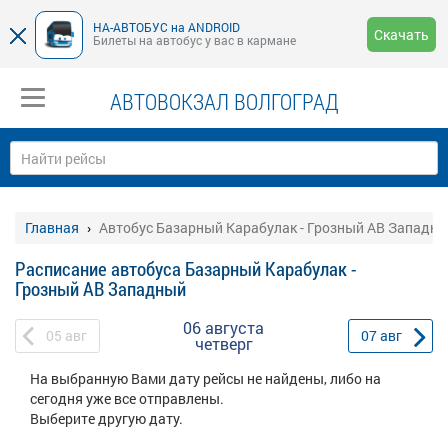
НА-АВТОБУС на ANDROID
Скачать
Билеты на автобус у вас в кармане
АВТОВОКЗАЛ ВОЛГОГРАД
Главная
Автобус Базарный Карабулак - Грозный АВ Западны
Расписание автобуса Базарный Карабулак -
Грозный АВ Западный
06 августа
05
авг
07
авг
четверг
На выбранную Вами дату рейсы не найдены, либо на
сегодня уже все отправлены.
Выберите другую дату.