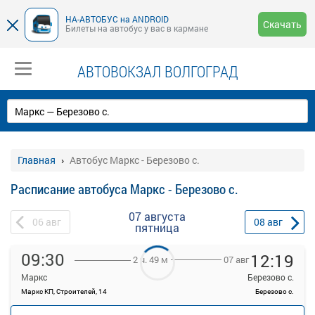
НА-АВТОБУС на ANDROID
Скачать
Билеты на автобус у вас в кармане
АВТОВОКЗАЛ ВОЛГОГРАД
Главная
Автобус Маркс - Березово с.
Расписание автобуса Маркс - Березово с.
07 августа
06
авг
08
авг
пятница
09:30
12:19
07 авг
2 ч. 49 м
Маркс
Березово с.
Маркс КП, Строителей, 14
Березово с.
—
Продажа билетов
руб.