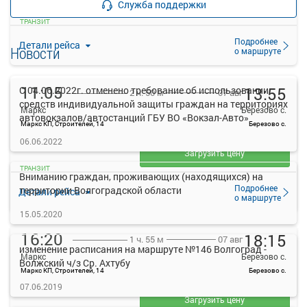
Служба поддержки
прекращена
ТРАНЗИТ
Подробнее
Детали рейса
Новости
о маршруте
11:05
13:55
С 04.06.2022г. отменено требование об использовании
07 авг
2 ч. 50 м
средств индивидуальной защиты граждан на территориях
Маркс
Березово с.
автовокзалов/автостанций ГБУ ВО «Вокзал-Авто»
Маркс КП, Строителей, 14
Березово с.
—
06.06.2022
руб.
Загрузить цену
ТРАНЗИТ
Вниманию граждан, проживающих (находящихся) на
Подробнее
территории Волгоградской области
Детали рейса
о маршруте
15.05.2020
16:20
18:15
07 авг
1 ч. 55 м
изменение расписания на маршруте №146 Волгоград -
Маркс
Березово с.
Волжский ч/з Ср. Ахтубу
Маркс КП, Строителей, 14
Березово с.
—
07.06.2019
руб.
Загрузить цену