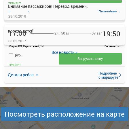
ТРАНЗИТ
Внимание пассажиров! Перевод времени.
Подробнее
Детали рейса
о маршруте
23.10.2018
проезд детей
17:00
19:50
07 авг
2 ч. 50 м
Маркс
Березово с.
08.05.2017
Маркс КП, Строителей, 14
Березово с.
—
Все новости »
руб.
Загрузить цену
ТРАНЗИТ
Подробнее
Детали рейса
о маршруте
17:30
20:45
07 авг
3 ч. 15 м
Маркс
Березово с.
Маркс КП, Строителей, 14
Березово с.
Посмотреть расположение на карте
—
руб.
Загрузить цену
ТРАНЗИТ