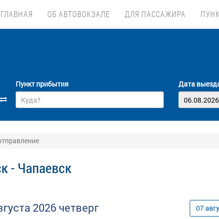
ГЛАВНАЯ
ОБ АВТОВОКЗАЛЕ
ДЛЯ ПАССАЖИРА
ПУН
Пункт прибытия
Дата выезд
 отправление
к - Чапаевск
вгуста
2026
четверг
07
авг