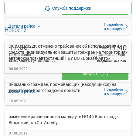
—
руб.
Служба поддержки
Загрузить цену
Подробнее
Детали рейса
Новости
о маршруте
17:00
17:40
С 04.06.2022г. отменено требование об использовании
11 авг
средств индивидуальной защиты граждан на территориях
Самойловка
Воздвиженка поворот
автовокзалов/автостанций ГБУ ВО «Вокзал-Авто»
Самойловка КП, ул. Ленина, 172Б
Воздвиженка с. пов.
—
06.06.2022
руб.
Загрузить цену
Вниманию граждан, проживающих (находящихся) на
Подробнее
территории Волгоградской области
Детали рейса
о маршруте
15.05.2020
изменение расписания на маршруте №146 Волгоград -
Волжский ч/з Ср. Ахтубу
07.06.2019