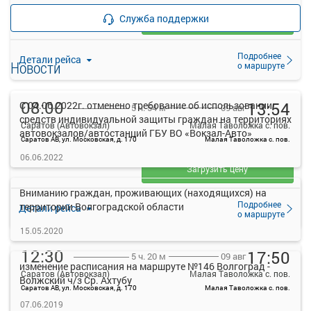
—
руб.
Служба поддержки
Загрузить цену
Подробнее
Детали рейса
Новости
о маршруте
08:00
13:54
С 04.06.2022г. отменено требование об использовании
09 авг
5 ч. 54 м
средств индивидуальной защиты граждан на территориях
Саратов (Автовокзал)
Малая Таволожка с. пов.
автовокзалов/автостанций ГБУ ВО «Вокзал-Авто»
Саратов АВ, ул. Московская, д. 170
Малая Таволожка с. пов.
—
06.06.2022
руб.
Загрузить цену
Вниманию граждан, проживающих (находящихся) на
Подробнее
территории Волгоградской области
Детали рейса
о маршруте
15.05.2020
12:30
17:50
09 авг
5 ч. 20 м
изменение расписания на маршруте №146 Волгоград -
Саратов (Автовокзал)
Малая Таволожка с. пов.
Волжский ч/з Ср. Ахтубу
Саратов АВ, ул. Московская, д. 170
Малая Таволожка с. пов.
—
07.06.2019
руб.