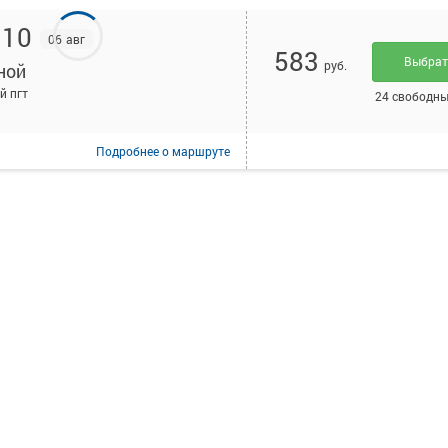
:10
06 авг
583
Выбра
руб.
ной
й пгт
24 свободны
Подробнее
о маршруте