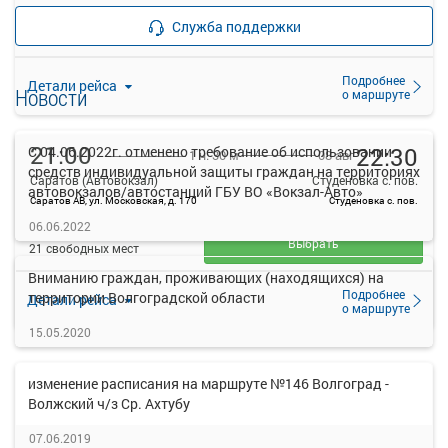
—
Продажа билетов
руб.
Служба поддержки
прекращена
Подробнее
Детали рейса
Новости
о маршруте
21:00
22:30
С 04.06.2022г. отменено требование об использовании
08 авг
1 ч. 30 м
средств индивидуальной защиты граждан на территориях
Саратов (Автовокзал)
Студеновка с. пов.
автовокзалов/автостанций ГБУ ВО «Вокзал-Авто»
Саратов АВ, ул. Московская, д. 170
Студеновка с. пов.
363
06.06.2022
руб.
Выбрать
21 свободных мест
Вниманию граждан, проживающих (находящихся) на
Подробнее
территории Волгоградской области
Детали рейса
о маршруте
15.05.2020
изменение расписания на маршруте №146 Волгоград -
Волжский ч/з Ср. Ахтубу
07.06.2019