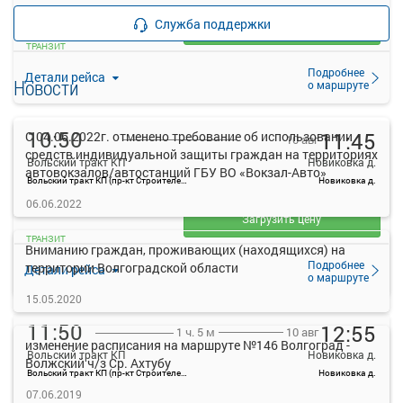
—
руб.
Служба поддержки
Загрузить цену
ТРАНЗИТ
Подробнее
Детали рейса
Новости
о маршруте
10:50
11:45
С 04.06.2022г. отменено требование об использовании
10 авг
средств индивидуальной защиты граждан на территориях
Вольский тракт КП
Новиковка д.
автовокзалов/автостанций ГБУ ВО «Вокзал-Авто»
Вольский тракт КП (пр-кт Строителей, 84А)
Новиковка д.
—
06.06.2022
руб.
Загрузить цену
ТРАНЗИТ
Вниманию граждан, проживающих (находящихся) на
Подробнее
территории Волгоградской области
Детали рейса
о маршруте
15.05.2020
11:50
12:55
10 авг
1 ч. 5 м
изменение расписания на маршруте №146 Волгоград -
Вольский тракт КП
Новиковка д.
Волжский ч/з Ср. Ахтубу
Вольский тракт КП (пр-кт Строителей, 84А)
Новиковка д.
—
07.06.2019
руб.