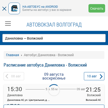
НА-АВТОБУС на ANDROID
Скачать
Билеты на автобус у вас в кармане
АВТОВОКЗАЛ ВОЛГОГРАД
Главная
Автобус Даниловка - Волжский
Расписание автобуса Даниловка - Волжский
09 августа
08
авг
10
авг
воскресенье
15:30
21:25
09 авг
5 ч. 55 м
Даниловка
Волжский
Даниловка АС, ул. Центральная, д. 95
Волжский АС
1760
руб.