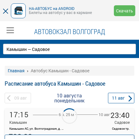
НА-АВТОБУС на ANDROID
Скачать
Билеты на автобус у вас в кармане
АВТОВОКЗАЛ ВОЛГОГРАД
Главная
Автобус Камышин - Садовое
Расписание автобуса Камышин - Садовое
10 августа
09
авг
11
авг
понедельник
17:15
23:40
10 авг
6 ч. 25 м
Камышин
Садовое
Камышин АС, ул. Волгоградская, д. 28
Садовое тр.
732.88
руб.
Места