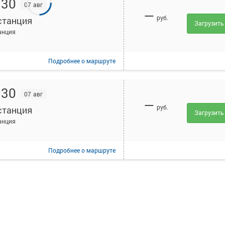
:30
07 авг
—
руб.
станция
Загрузить
анция
Подробнее
о маршруте
:30
07 авг
—
руб.
станция
Загрузить
анция
Подробнее
о маршруте