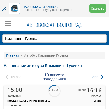
НА-АВТОБУС на ANDROID
Скачать
Билеты на автобус у вас в кармане
АВТОВОКЗАЛ ВОЛГОГРАД
Главная
Автобус Камышин - Гусевка
Расписание автобуса Камышин - Гусевка
10 августа
09
авг
11
авг
понедельник
15:00
16:16
10 авг
1 ч. 16 м
Камышин
Гусевка
Камышин АС, ул. Волгоградская, д. 28
Гусёвка
435.6
руб.