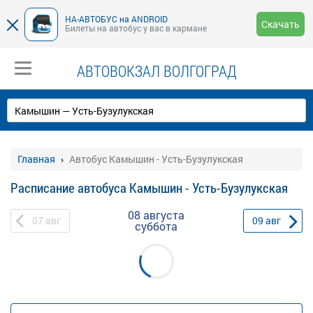
НА-АВТОБУС на ANDROID
Скачать
Билеты на автобус у вас в кармане
АВТОВОКЗАЛ ВОЛГОГРАД
Главная
Автобус Камышин - Усть-Бузулукская
Расписание автобуса Камышин - Усть-Бузулукская
08 августа
07
авг
09
авг
суббота