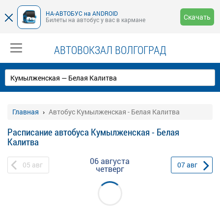
НА-АВТОБУС на ANDROID
Скачать
Билеты на автобус у вас в кармане
АВТОВОКЗАЛ ВОЛГОГРАД
Главная
Автобус Кумылженская - Белая Калитва
Расписание автобуса Кумылженская - Белая
Калитва
06 августа
05
авг
07
авг
четверг