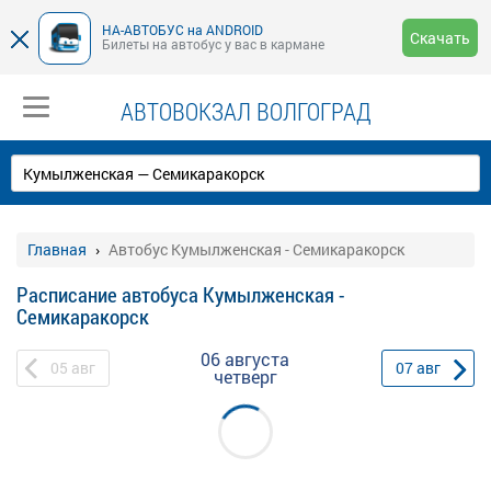
НА-АВТОБУС на ANDROID
Скачать
Билеты на автобус у вас в кармане
АВТОВОКЗАЛ ВОЛГОГРАД
Главная
Автобус Кумылженская - Семикаракорск
Расписание автобуса Кумылженская -
Семикаракорск
06 августа
05
авг
07
авг
четверг