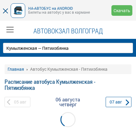
НА-АВТОБУС на ANDROID
Скачать
Билеты на автобус у вас в кармане
АВТОВОКЗАЛ ВОЛГОГРАД
Главная
Автобус Кумылженская - Пятиизбянка
Расписание автобуса Кумылженская -
Пятиизбянка
06 августа
05
авг
07
авг
четверг