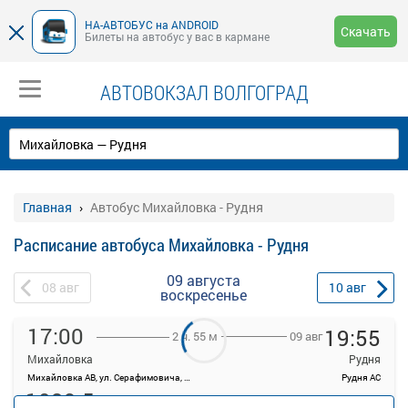
НА-АВТОБУС на ANDROID
Скачать
Билеты на автобус у вас в кармане
АВТОВОКЗАЛ ВОЛГОГРАД
Главная
Автобус Михайловка - Рудня
Расписание автобуса Михайловка - Рудня
09 августа
08
авг
10
авг
воскресенье
17:00
19:55
09 авг
2 ч. 55 м
Михайловка
Рудня
Михайловка АВ, ул. Серафимовича, д. 15
Рудня АС
1039.5
руб.
Места