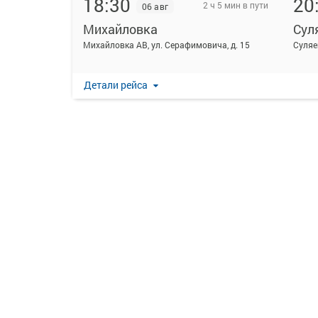
18:30
20
2 ч 5 мин в пути
06 авг
Михайловка
Сул
Михайловка АВ, ул. Серафимовича, д. 15
Суляе
Детали рейса