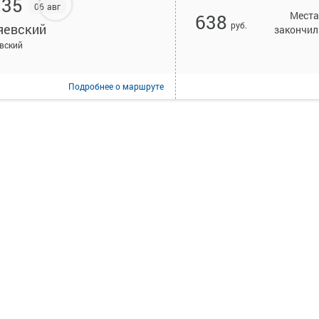
:35
06 авг
Места
638
руб.
яевский
закончил
вский
Подробнее
о маршруте