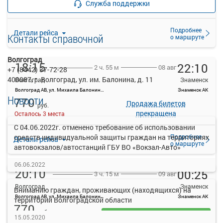
Служба поддержки
прекращена
9 свободных мест
Подробнее
Детали рейса
Контакты справочной
о маршруте
Волгоград
18:15
22:10
08 авг
2 ч. 55 м
+7 (8442) 37-72-28
400087, г. Волгоград, ул. им. Балонина, д. 11
Волгоград
Знаменск
Волгоград АВ, ул. Михаила Балонина, 11
Знаменск АК
Новости
770
Продажа билетов
руб.
прекращена
Осталось 3 места
С 04.06.2022г. отменено требование об использовании
Подробнее
средств индивидуальной защиты граждан на территориях
Детали рейса
о маршруте
автовокзалов/автостанций ГБУ ВО «Вокзал-Авто»
06.06.2022
20:10
00:25
09 авг
3 ч. 15 м
Волгоград
Знаменск
Вниманию граждан, проживающих (находящихся) на
Волгоград АВ, ул. Михаила Балонина, 11
Знаменск АК
территории Волгоградской области
770
руб.
15.05.2020
Выбрать
Осталось 2 места