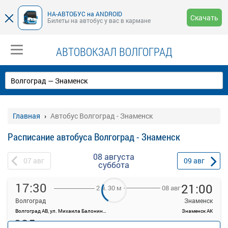
НА-АВТОБУС на ANDROID
Скачать
Билеты на автобус у вас в кармане
АВТОВОКЗАЛ ВОЛГОГРАД
Главная
Автобус Волгоград - Знаменск
Расписание автобуса Волгоград - Знаменск
08 августа
07
авг
09
авг
суббота
17:30
21:00
08 авг
2 ч. 30 м
Волгоград
Знаменск
Волгоград АВ, ул. Михаила Балонина, 11
Знаменск АК
935
Продажа билетов
руб.