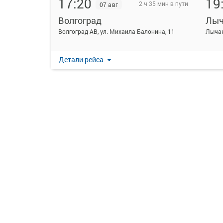
17:20
19
2 ч 35 мин в пути
07 авг
Волгоград
Лыч
Волгоград АВ, ул. Михаила Балонина, 11
Лыча
Детали рейса