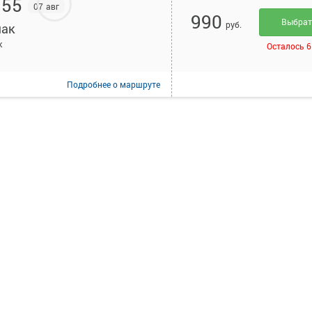
:55
07 авг
990
Выбра
руб.
ак
к
Осталось 6
Подробнее
о маршруте