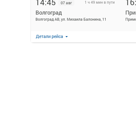
14:45
16
1 ч 49 мин в пути
07 авг
Волгоград
При
Волгоград АВ, ул. Михаила Балонина, 11
Прим
Детали рейса