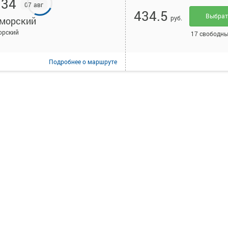
:34
07 авг
434.5
Выбра
руб.
морский
орский
17 свободны
Подробнее
о маршруте