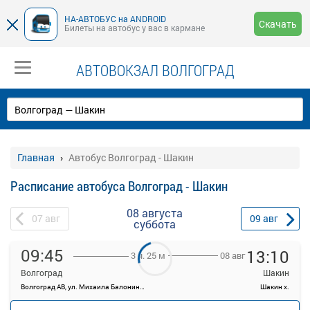
НА-АВТОБУС на ANDROID
Скачать
Билеты на автобус у вас в кармане
АВТОВОКЗАЛ ВОЛГОГРАД
Главная
Автобус Волгоград - Шакин
Расписание автобуса Волгоград - Шакин
08 августа
07
авг
09
авг
суббота
09:45
13:10
08 авг
3 ч. 25 м
Волгоград
Шакин
Волгоград АВ, ул. Михаила Балонина, 11
Шакин х.
—
Продажа билетов
руб.